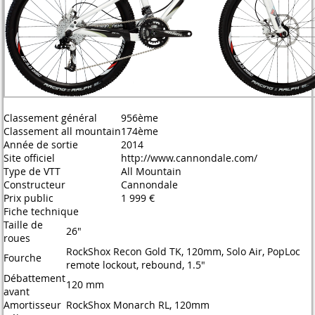
Classement général
956ème
Classement all mountain
174ème
Année de sortie
2014
Site officiel
http://www.cannondale.com/
Type de VTT
All Mountain
Constructeur
Cannondale
Prix public
1 999 €
Fiche technique
Taille de
26"
roues
RockShox Recon Gold TK, 120mm, Solo Air, PopLoc
Fourche
remote lockout, rebound, 1.5"
Débattement
120 mm
avant
Amortisseur
RockShox Monarch RL, 120mm