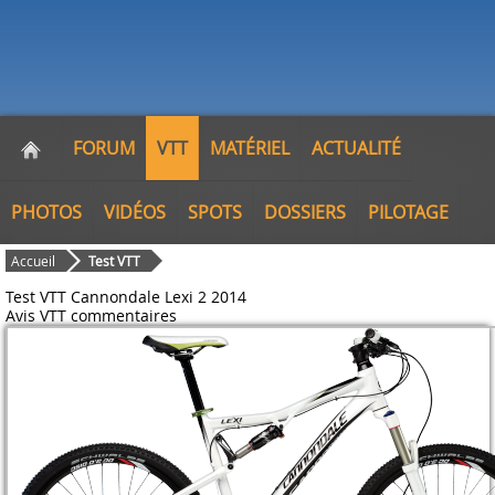
FORUM
VTT
MATÉRIEL
ACTUALITÉ
PHOTOS
VIDÉOS
SPOTS
DOSSIERS
PILOTAGE
Accueil
Test VTT
Test VTT Cannondale Lexi 2 2014
Avis VTT
commentaires