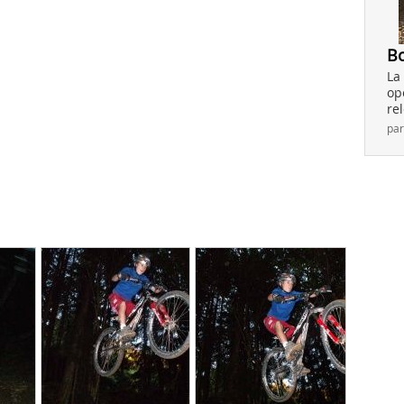
Bo
La
op
rel
pa