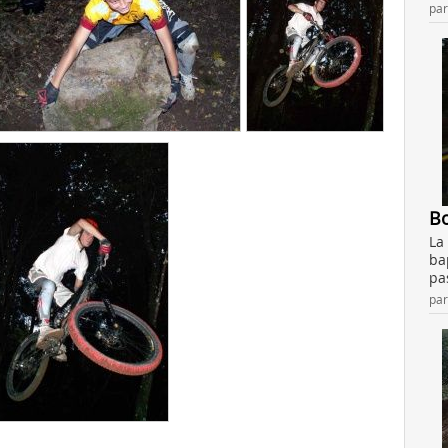
pa
Bo
La
ba
pa
pa