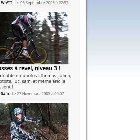
r
W-VTT
-
Le 06 Septembre 2006 à 22:57
sses à revel, niveau 3 !
 double en photos : thomas ,julien,
ptiste, luc, sam, et meme éric la
ssent !
r
Sam
-
Le 27 Novembre 2005 à 09:07