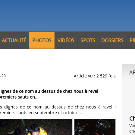
ACTUALITÉ
PHOTOS
VIDÉOS
SPOTS
DOSSIERS
P
A
Article vu : 2 529 fois
4:20
 dignes de ce nom au dessus de chez nous à revel
remiers sauts en...
es dignes de ce nom au dessus de chez nous à revel !
remiers sauts en septembre et octobre...
C
Vo
ch