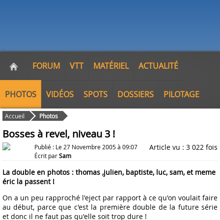
FORUM
VTT
MATÉRIEL
ACTUALITÉ
PHOTOS
VIDÉOS
SPOTS
DOSSIERS
PILOTAGE
Accueil
Photos
Bosses à revel, niveau 3 !
Article vu : 3 022 fois
Publié : Le 27 Novembre 2005 à 09:07
Écrit par
Sam
La double en photos : thomas ,julien, baptiste, luc, sam, et meme
éric la passent !
On a un peu rapproché l'eject par rapport à ce qu'on voulait faire
au début, parce que c'est la première double de la future série
et donc il ne faut pas qu'elle soit trop dure !