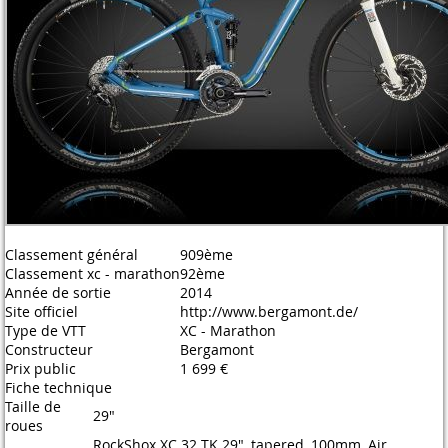
Classement général
909ème
Classement xc - marathon
92ème
Année de sortie
2014
Site officiel
http://www.bergamont.de/
Type de VTT
XC - Marathon
Constructeur
Bergamont
Prix public
1 699 €
Fiche technique
Taille de
29"
roues
RockShox XC 32 TK 29", tapered, 100mm, Air,