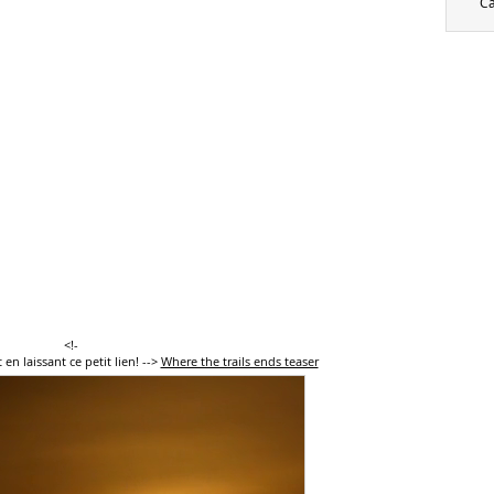
Ca
<!-
en laissant ce petit lien! -->
Where the trails ends teaser