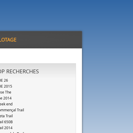
ILOTAGE
OP RECHERCHES
HE 26
HE 2015
se The
e 2014
eek end
mmençal Trail
ta Trail
ail 650B
ail 2014