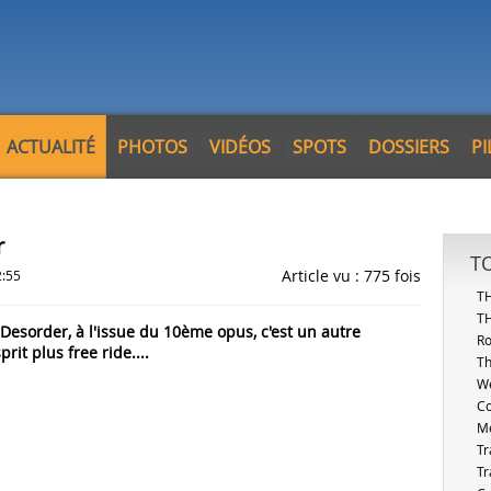
ACTUALITÉ
PHOTOS
VIDÉOS
SPOTS
DOSSIERS
P
r
T
Article vu : 775 fois
2:55
T
T
esorder, à l'issue du 10ème opus, c'est un autre
Ro
rit plus free ride....
Th
W
Co
Me
Tr
Tr