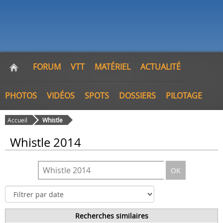
FORUM
VTT
MATÉRIEL
ACTUALITÉ
PHOTOS
VIDÉOS
SPOTS
DOSSIERS
PILOTAGE
Accueil
Whistle
Whistle 2014
OK
Recherches similaires