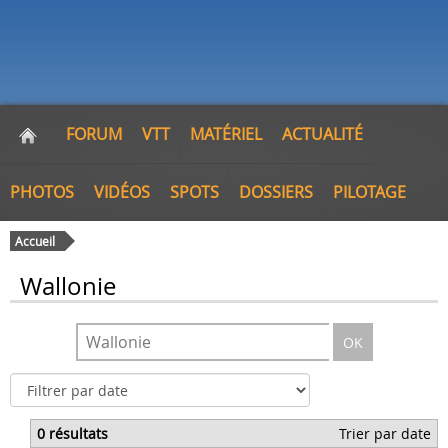
FORUM
VTT
MATÉRIEL
ACTUALITÉ
PHOTOS
VIDÉOS
SPOTS
DOSSIERS
PILOTAGE
Accueil
Wallonie
OK
0 résultats
Trier par date