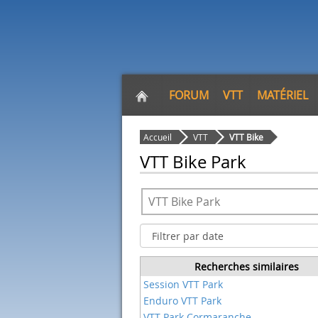
FORUM
VTT
MATÉRIEL
Accueil
VTT
VTT Bike
VTT Bike Park
Recherches similaires
Session VTT Park
Enduro VTT Park
VTT Park Cormaranche