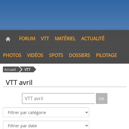
FORUM
VTT
MATÉRIEL
ACTUALITÉ
PHOTOS
VIDÉOS
SPOTS
DOSSIERS
PILOTAGE
Accueil
VTT
VTT avril
OK