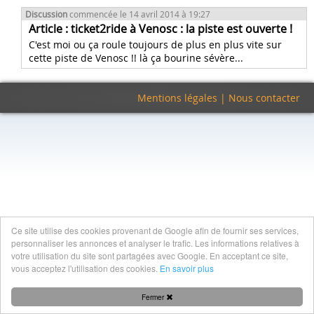
Discussion
commencée le 14 avril 2014 à 19:27
Article : ticket2ride à Venosc : la piste est ouverte !
C'est moi ou ça roule toujours de plus en plus vite sur
cette piste de Venosc !! là ça bourine sévère...
Mentions légales
|
Nous contacter
Ce site utilise des cookies provenant de Google afin de fournir ses services,
personnaliser les annonces et analyser le trafic. Les informations relatives à
votre utilisation du site sont partagées avec Google. En acceptant ce site,
vous acceptez l'utilisation des cookies.
En savoir plus
Fermer