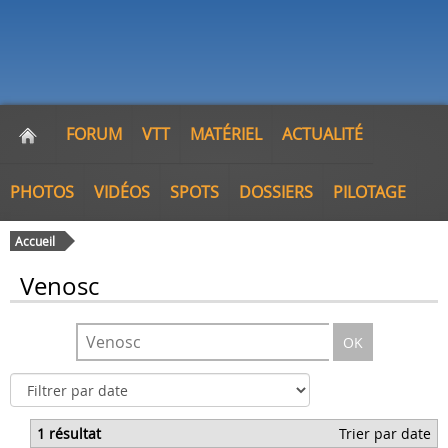
FORUM
VTT
MATÉRIEL
ACTUALITÉ
PHOTOS
VIDÉOS
SPOTS
DOSSIERS
PILOTAGE
Accueil
Venosc
OK
1 résultat
Trier par date