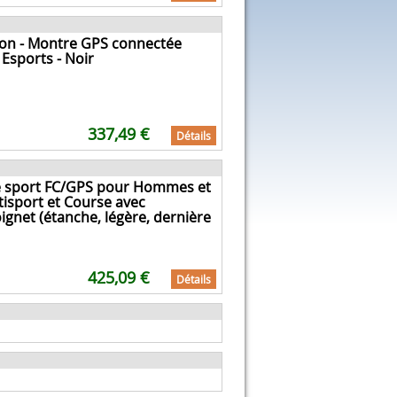
tion - Montre GPS connectée
 Esports - Noir
337,49 €
Détails
e sport FC/GPS pour Hommes et
isport et Course avec
gnet (étanche, légère, dernière
425,09 €
Détails