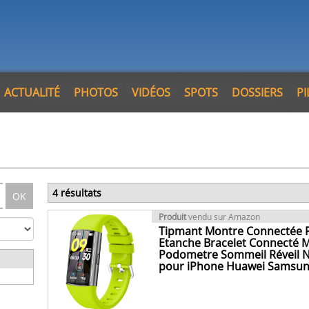
ACTUALITÉ
PHOTOS
VIDÉOS
SPOTS
DOSSIERS
P
4 résultats
OK
Produit
vendu sur Amazon
Tipmant Montre Connectée
Etanche Bracelet Connecté 
Podometre Sommeil Réveil N
pour iPhone Huawei Samsun