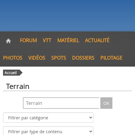
FORUM
VTT
MATÉRIEL
ACTUALITÉ
PHOTOS
VIDÉOS
SPOTS
DOSSIERS
PILOTAGE
Accueil
Terrain
OK