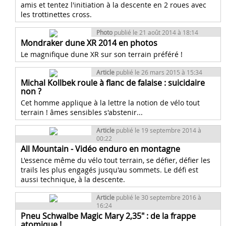
amis et tentez l'initiation à la descente en 2 roues avec
les trottinettes cross.
Photo
publié le 21 août 2014 à 18:14
Mondraker dune XR 2014 en photos
Le magnifique dune XR sur son terrain préféré !
Article
publié le 26 mars 2015 à 15:34
Michal Kollbek roule à flanc de falaise : suicidaire
non ?
Cet homme applique à la lettre la notion de vélo tout
terrain ! âmes sensibles s'abstenir...
Article
publié le 19 septembre 2014 à
00:22
All Mountain - Vidéo enduro en montagne
L'essence même du vélo tout terrain, se défier, défier les
trails les plus engagés jusqu'au sommets. Le défi est
aussi technique, à la descente.
Article
publié le 30 septembre 2016 à
16:24
Pneu Schwalbe Magic Mary 2,35" : de la frappe
atomique !