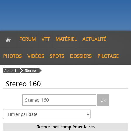
FORUM
VTT
MATÉRIEL
ACTUALITÉ
PHOTOS
VIDÉOS
SPOTS
DOSSIERS
PILOTAGE
Accueil
Stereo
Stereo 160
OK
Recherches complémentaires