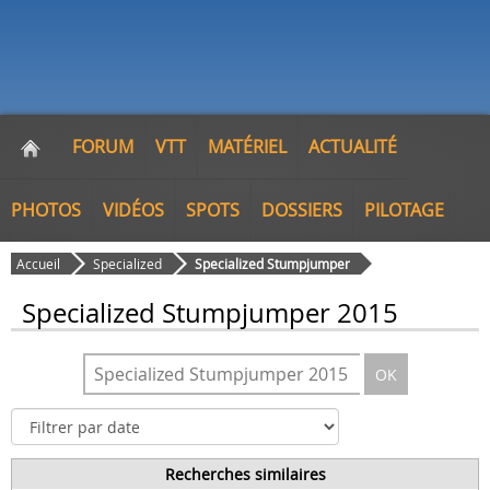
FORUM
VTT
MATÉRIEL
ACTUALITÉ
PHOTOS
VIDÉOS
SPOTS
DOSSIERS
PILOTAGE
Accueil
Specialized
Specialized Stumpjumper
Specialized Stumpjumper 2015
OK
Recherches similaires