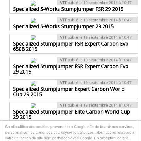
VTT
publié le 19 septembre 2014 à 10:47
Specialized S-Works Stumpjumper FSR 29 2015
VTT
publié le 19 septembre 2014 à 10:47
Specialized S-Works Stumpjumper 29 2015
VTT
publié le 19 septembre 2014 à 10:47
Specialized Stumpjumper FSR Expert Carbon Evo
650B 2015
VTT
publié le 19 septembre 2014 à 10:47
Specialized Stumpjumper FSR Expert Carbon Evo
29 2015
VTT
publié le 19 septembre 2014 à 10:47
Specialized Stumpjumper Expert Carbon World
Cup 29 2015
VTT
publié le 19 septembre 2014 à 10:47
Specialized Stumpjumper Elite Carbon World Cup
29 2015
Ce site utilise des cookies provenant de Google afin de fournir ses services,
VTT
publié le 19 septembre 2014 à 10:47
personnaliser les annonces et analyser le trafic. Les informations relatives à
Specialized S-Works Stumpjumper 29 World Cup
votre utilisation du site sont partagées avec Google. En acceptant ce site,
2015