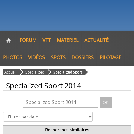
FORUM
VTT
MATÉRIEL
ACTUALITÉ
PHOTOS
VIDÉOS
SPOTS
DOSSIERS
PILOTAGE
Accueil
Specialized
Specialized Sport
Specialized Sport 2014
OK
Recherches similaires