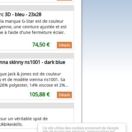
c 3D - bleu - 23x28
la marque G-Star est de couleur
yenne, une ceinture ajustée et est
e à l'aide d'une fermeture éclair.
74,50 €
Détails
nna skinny ns1001 - dark blue
ue Jack & Jones est de couleur
ny et de modèle vienna ns1001. Sa
26% polyester, 14% viscose et 2%...
105,88 €
Détails
 sur un véritable spot de
Ukbikeskills.
Ce site utilise des cookies provenant de Google
afin de fournir ses services, personnaliser les