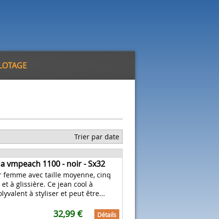
ILOTAGE
Trier par date
 vmpeach 1100 - noir - Sx32
r femme avec taille moyenne, cinq
t à glissière. Ce jean cool à
lyvalent à styliser et peut être...
32,99 €
Détails