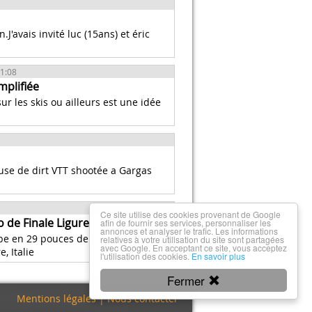
J'avais invité luc (15ans) et éric
11:08
mplifiée
ur les skis ou ailleurs est une idée
use de dirt VTT shootée a Gargas
Ce site utilise des cookies provenant de Google
o de Finale Ligure
afin de fournir ses services, personnaliser les
annonces et analyser le trafic. Les informations
be en 29 pouces de chez Intense,
relatives à votre utilisation du site sont partagées
avec Google. En acceptant ce site, vous acceptez
, Italie
l'utilisation des cookies.
En savoir plus
Fermer
Mentions légales
|
Nous contacter