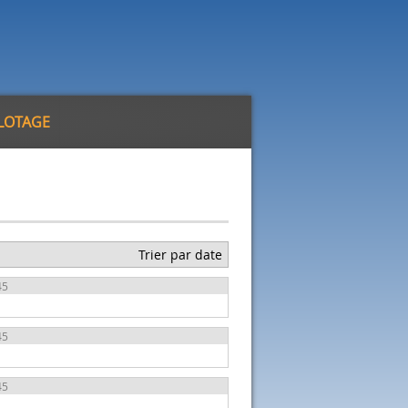
ILOTAGE
Trier par date
45
45
45