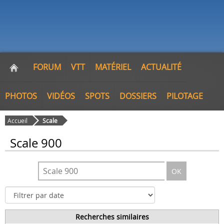
FORUM
VTT
MATÉRIEL
ACTUALITÉ
PHOTOS
VIDÉOS
SPOTS
DOSSIERS
PILOTAGE
Accueil
Scale
Scale 900
OK
Recherches similaires