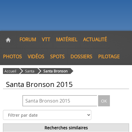
FORUM
VTT
MATÉRIEL
ACTUALITÉ
PHOTOS
VIDÉOS
SPOTS
DOSSIERS
PILOTAGE
Accueil
Santa
Santa Bronson
Santa Bronson 2015
OK
Recherches similaires