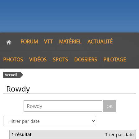
FORUM
VTT
MATÉRIEL
ACTUALITÉ
PHOTOS
VIDÉOS
SPOTS
DOSSIERS
PILOTAGE
Accueil
Rowdy
OK
1 résultat
Trier par date