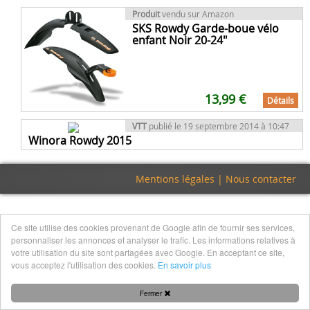
Produit
vendu sur Amazon
SKS Rowdy Garde-boue vélo
enfant Noir 20-24"
13,99 €
Détails
VTT
publié le 19 septembre 2014 à 10:47
Winora Rowdy 2015
Mentions légales
|
Nous contacter
Ce site utilise des cookies provenant de Google afin de fournir ses services,
personnaliser les annonces et analyser le trafic. Les informations relatives à
votre utilisation du site sont partagées avec Google. En acceptant ce site,
vous acceptez l'utilisation des cookies.
En savoir plus
Fermer