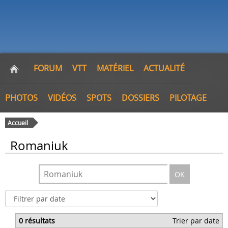
FORUM
VTT
MATÉRIEL
ACTUALITÉ
PHOTOS
VIDÉOS
SPOTS
DOSSIERS
PILOTAGE
Accueil
Romaniuk
OK
0 résultats
Trier par date