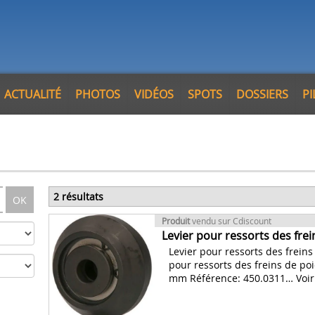
ACTUALITÉ
PHOTOS
VIDÉOS
SPOTS
DOSSIERS
P
2 résultats
OK
Produit
vendu sur Cdiscount
Levier pour ressorts des fre
Levier pour ressorts des frein
pour ressorts des freins de p
mm Référence: 450.0311… Voir 