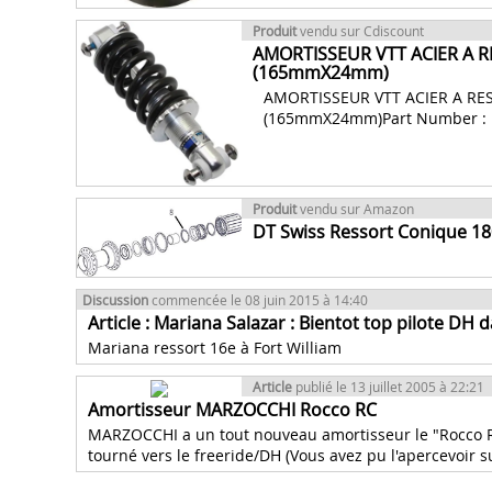
Produit
vendu sur Cdiscount
AMORTISSEUR VTT ACIER A 
(165mmX24mm)
AMORTISSEUR VTT ACIER A RE
(165mmX24mm)Part Number : 
Produit
vendu sur Amazon
DT Swiss Ressort Conique 1
Discussion
commencée le 08 juin 2015 à 14:40
Article : Mariana Salazar : Bientot top pilote DH 
Mariana ressort 16e à Fort William
Article
publié le 13 juillet 2005 à 22:21
Amortisseur MARZOCCHI Rocco RC
MARZOCCHI a un tout nouveau amortisseur le "Rocco RC
tourné vers le freeride/DH (Vous avez pu l'apercevoir su