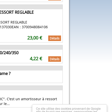
RESSORT REGLABLE
SSORT REGLABLE
137030EAN : 3700948084106
23,00 €
Détails
80/240/350
4,22 €
Détails
dame ?
". C'est un amortisseur à ressort
r le...
Ce site utilise des cookies provenant de Google
afin de fournir ses services, personnaliser les