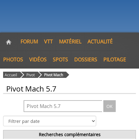
FORUM
VTT
MATÉRIEL
ACTUALITÉ
PHOTOS
VIDÉOS
SPOTS
DOSSIERS
PILOTAGE
Accueil
Pivot
Pivot Mach
Pivot Mach 5.7
OK
Recherches complémentaires