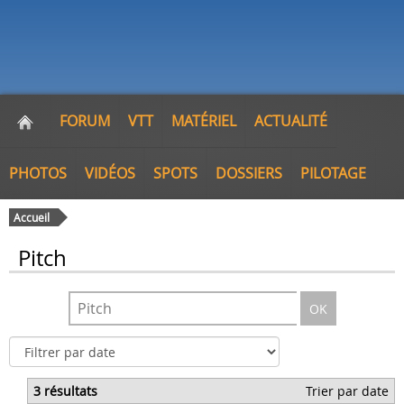
FORUM
VTT
MATÉRIEL
ACTUALITÉ
PHOTOS
VIDÉOS
SPOTS
DOSSIERS
PILOTAGE
Accueil
Pitch
OK
3 résultats
Trier par date