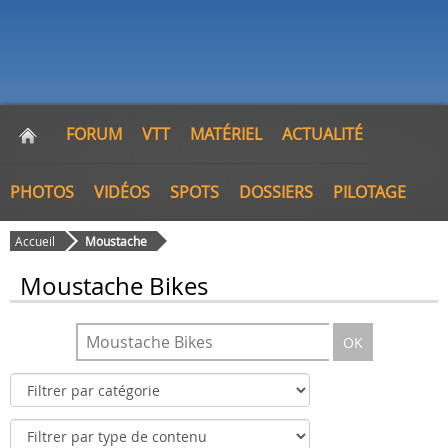
FORUM
VTT
MATÉRIEL
ACTUALITÉ
PHOTOS
VIDÉOS
SPOTS
DOSSIERS
PILOTAGE
Accueil
Moustache
Moustache Bikes
OK