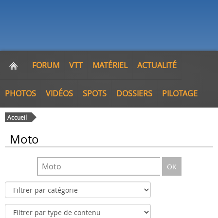
FORUM
VTT
MATÉRIEL
ACTUALITÉ
PHOTOS
VIDÉOS
SPOTS
DOSSIERS
PILOTAGE
Accueil
Moto
OK