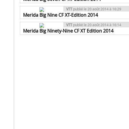
VTT
publié le 20 août 2014 à 16:29
Merida Big Nine CF XT-Edition 2014
VTT
publié le 20 août 2014 à 16:14
Merida Big Ninety-Nine CF XT Edition 2014