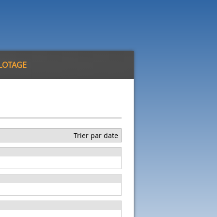
ILOTAGE
Trier par date