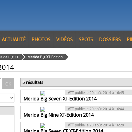
ACTUALITÉ
PHOTOS
VIDÉOS
SPOTS
DOSSIERS
P
rida Big XT
Merida Big XT Edition
 2014
5 résultats
OK
VTT
publié le 20 août 2014 à 16:45
Merida Big Seven XT-Edition 2014
VTT
publié le 20 août 2014 à 16:44
Merida Big Nine XT-Edition 2014
VTT
publié le 20 août 2014 à 16:29
Merida Big Seven CF XT-Edition 2014