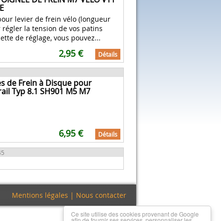
E
our levier de frein vélo (longueur
régler la tension de vos patins
lette de réglage, vous pouvez...
2,95 €
Détails
s de Frein à Disque pour
il Typ 8.1 SH901 M5 M7
6,95 €
Détails
45
Mentions légales
|
Nous contacter
Ce site utilise des cookies provenant de Google
afin de fournir ses services, personnaliser les