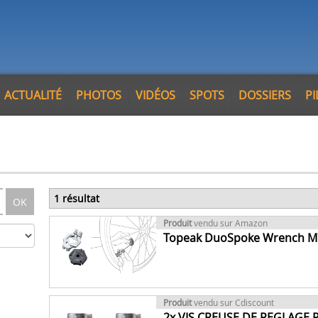
ACTUALITÉ
PHOTOS
VIDÉOS
SPOTS
DOSSIERS
P
1 résultat
OK
Produit
vendu sur Amazon
Topeak DuoSpoke Wrench M7
Produit
vendu sur Cdiscount
2x VIS CREUSE DE REGLAGE 