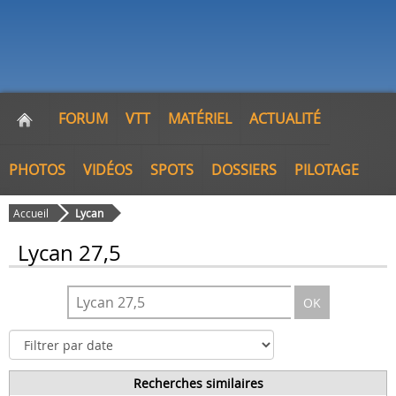
FORUM
VTT
MATÉRIEL
ACTUALITÉ
PHOTOS
VIDÉOS
SPOTS
DOSSIERS
PILOTAGE
Accueil
Lycan
Lycan 27,5
OK
Recherches similaires