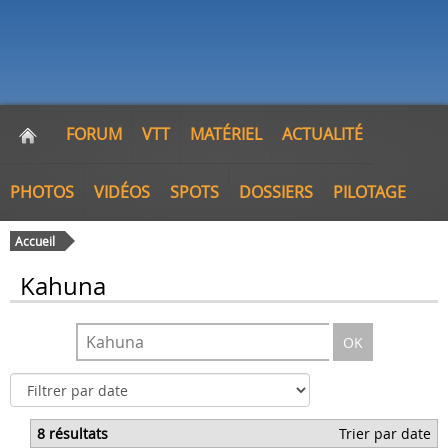
FORUM
VTT
MATÉRIEL
ACTUALITÉ
PHOTOS
VIDÉOS
SPOTS
DOSSIERS
PILOTAGE
Accueil
Kahuna
OK
8 résultats
Trier par date