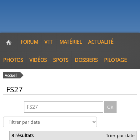
FORUM
VTT
MATÉRIEL
ACTUALITÉ
PHOTOS
VIDÉOS
SPOTS
DOSSIERS
PILOTAGE
Accueil
FS27
OK
3 résultats
Trier par date