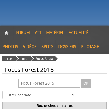
FORUM
VTT
MATÉRIEL
ACTUALITÉ
PHOTOS
VIDÉOS
SPOTS
DOSSIERS
PILOTAGE
Accueil
Focus
Focus Forest
Focus Forest 2015
OK
Recherches similaires