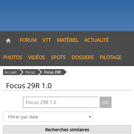
FORUM
VTT
MATÉRIEL
ACTUALITÉ
PHOTOS
VIDÉOS
SPOTS
DOSSIERS
PILOTAGE
Accueil
Focus
Focus 29R
Focus 29R 1.0
OK
Recherches similaires