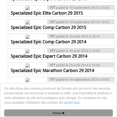
VTT
publié le 19 septembre 2014 à 10:45
Specialized Epic Elite Carbon 29 2015
VTT
publié le 19 septembre 2014 à 10:45
Specialized Epic Comp Carbon 29 2015
VTT
publié le 20 août 2014 à 16:14
Specialized Epic Comp Carbon 29 2014
VTT
publié le 20 août 2014 à 16:05
Specialized Epic Expert Carbon 29 2014
VTT
publié le 20 août 2014 à 16:04
Specialized Epic Marathon Carbon 29 2014
VTT
publié le 19 septembre 2014 à 10:45
Specialized Epic Expert Carbon World Cup 29 2015
Ce site utilise des cookies provenant de Google afin de fournir ses services,
personnaliser les annonces et analyser le trafic. Les informations relatives à
VTT
publié le 20 août 2014 à 16:04
votre utilisation du site sont partagées avec Google. En acceptant ce site,
Specialized Epic Expert Carbon 29 World Cup 2014
vous acceptez l'utilisation des cookies.
En savoir plus
Fermer
Mentions légales
|
Nous contacter