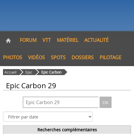
FORUM
VTT
MATÉRIEL
ACTUALITÉ
PHOTOS
VIDÉOS
SPOTS
DOSSIERS
PILOTAGE
Accueil
Epic
Epic Carbon
Epic Carbon 29
OK
Recherches complémentaires