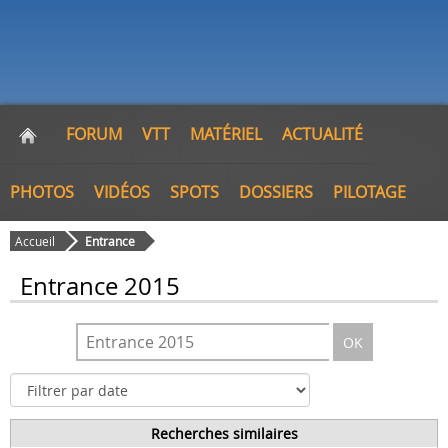
FORUM
VTT
MATÉRIEL
ACTUALITÉ
PHOTOS
VIDÉOS
SPOTS
DOSSIERS
PILOTAGE
Accueil
Entrance
Entrance 2015
OK
Recherches similaires