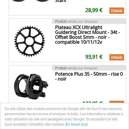
Stahl
28,99 €
Détails
Produit
vendu sur Amazon
Plateau XCX Ultralight
Guidering Direct Mount - 34t -
Offset Boost 5mm - noir -
compatible 10/11/12v
93,91 €
Détails
Produit
vendu sur Amazon
Potence Plus 35 - 50mm - rise 0
- noir
123,95 €
Détails
Ce site utilise des cookies provenant de Google afin de fournir ses services,
personnaliser les annonces et analyser le trafic. Les informations relatives à
VTT
publié le 20 août 2014 à 16:27
votre utilisation du site sont partagées avec Google. En acceptant ce site,
Carraro E-urbain 130 29er 2014
vous acceptez l'utilisation des cookies.
En savoir plus