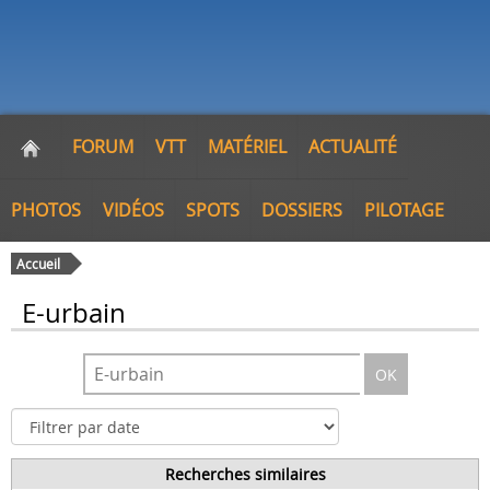
FORUM
VTT
MATÉRIEL
ACTUALITÉ
PHOTOS
VIDÉOS
SPOTS
DOSSIERS
PILOTAGE
Accueil
E-urbain
OK
Recherches similaires