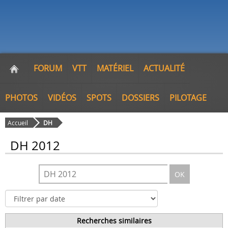
FORUM
VTT
MATÉRIEL
ACTUALITÉ
PHOTOS
VIDÉOS
SPOTS
DOSSIERS
PILOTAGE
Accueil
DH
DH 2012
OK
Recherches similaires