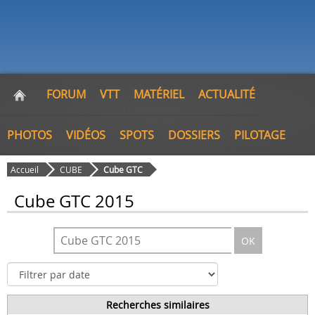
FORUM
VTT
MATÉRIEL
ACTUALITÉ
PHOTOS
VIDÉOS
SPOTS
DOSSIERS
PILOTAGE
Accueil
CUBE
Cube GTC
Cube GTC 2015
OK
Recherches similaires