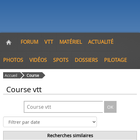
FORUM
VTT
MATÉRIEL
ACTUALITÉ
PHOTOS
VIDÉOS
SPOTS
DOSSIERS
PILOTAGE
Accueil
Course
Course vtt
OK
Recherches similaires