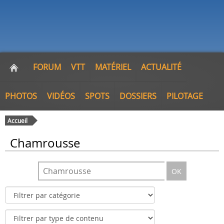
FORUM
VTT
MATÉRIEL
ACTUALITÉ
PHOTOS
VIDÉOS
SPOTS
DOSSIERS
PILOTAGE
Accueil
Chamrousse
OK