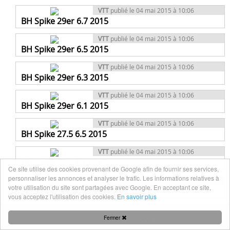
VTT
publié le 04 mai 2015 à 10:06
BH Spike 29er 6.7 2015
VTT
publié le 04 mai 2015 à 10:06
BH Spike 29er 6.5 2015
VTT
publié le 04 mai 2015 à 10:06
BH Spike 29er 6.3 2015
VTT
publié le 04 mai 2015 à 10:06
BH Spike 29er 6.1 2015
VTT
publié le 04 mai 2015 à 10:06
BH Spike 27.5 6.5 2015
VTT
publié le 04 mai 2015 à 10:06
BH Spike 27.5 6.1 2015
Ce site utilise des cookies provenant de Google afin de fournir ses services,
personnaliser les annonces et analyser le trafic. Les informations relatives à
VTT
publié le 04 mai 2015 à 10:06
votre utilisation du site sont partagées avec Google. En acceptant ce site,
BH Spike 27.5 6 2015
vous acceptez l'utilisation des cookies.
En savoir plus
Fermer
Mentions légales
|
Nous contacter