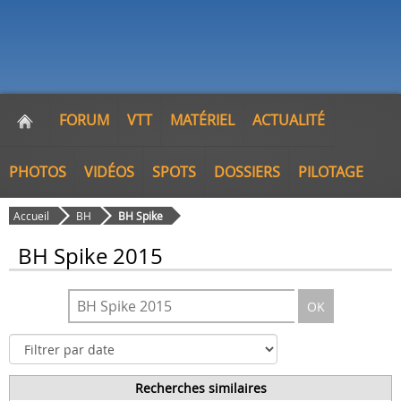
FORUM
VTT
MATÉRIEL
ACTUALITÉ
PHOTOS
VIDÉOS
SPOTS
DOSSIERS
PILOTAGE
Accueil
BH
BH Spike
BH Spike 2015
OK
Recherches similaires