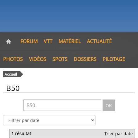
FORUM
VTT
MATÉRIEL
ACTUALITÉ
PHOTOS
VIDÉOS
SPOTS
DOSSIERS
PILOTAGE
Accueil
B50
OK
1 résultat
Trier par date