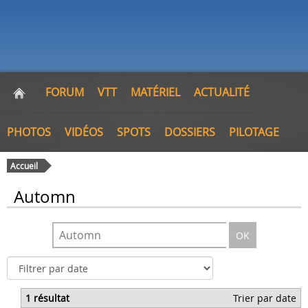
FORUM
VTT
MATÉRIEL
ACTUALITÉ
PHOTOS
VIDÉOS
SPOTS
DOSSIERS
PILOTAGE
Accueil
Automn
OK
1 résultat
Trier par date