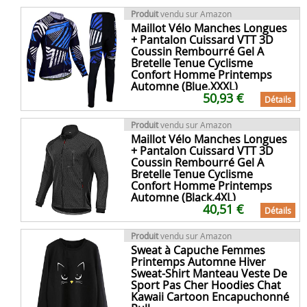
Produit
vendu sur Amazon
Maillot Vélo Manches Longues
+ Pantalon Cuissard VTT 3D
Coussin Rembourré Gel A
Bretelle Tenue Cyclisme
Confort Homme Printemps
Automne (Blue,XXXL)
50,93 €
Détails
Produit
vendu sur Amazon
Maillot Vélo Manches Longues
+ Pantalon Cuissard VTT 3D
Coussin Rembourré Gel A
Bretelle Tenue Cyclisme
Confort Homme Printemps
Automne (Black,4XL)
40,51 €
Détails
Produit
vendu sur Amazon
Sweat à Capuche Femmes
Printemps Automne Hiver
Sweat-Shirt Manteau Veste De
Sport Pas Cher Hoodies Chat
Kawaii Cartoon Encapuchonné