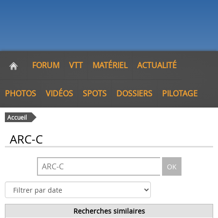
FORUM
VTT
MATÉRIEL
ACTUALITÉ
PHOTOS
VIDÉOS
SPOTS
DOSSIERS
PILOTAGE
Accueil
ARC-C
OK
Recherches similaires