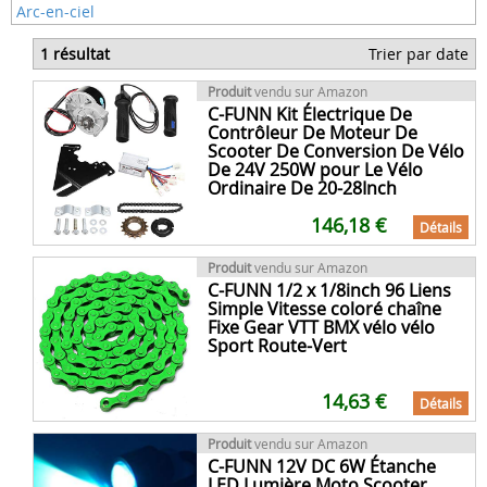
Arc-en-ciel
1 résultat
Trier par date
Produit
vendu sur Amazon
C-FUNN Kit Électrique De
Contrôleur De Moteur De
Scooter De Conversion De Vélo
De 24V 250W pour Le Vélo
Ordinaire De 20-28Inch
146,18 €
Détails
Produit
vendu sur Amazon
C-FUNN 1/2 x 1/8inch 96 Liens
Simple Vitesse coloré chaîne
Fixe Gear VTT BMX vélo vélo
Sport Route-Vert
14,63 €
Détails
Produit
vendu sur Amazon
C-FUNN 12V DC 6W Étanche
LED Lumière Moto Scooter