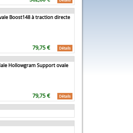
Détails
ale Boost148 à traction directe
79,75 €
Détails
ale Hollowgram Support ovale
79,75 €
Détails