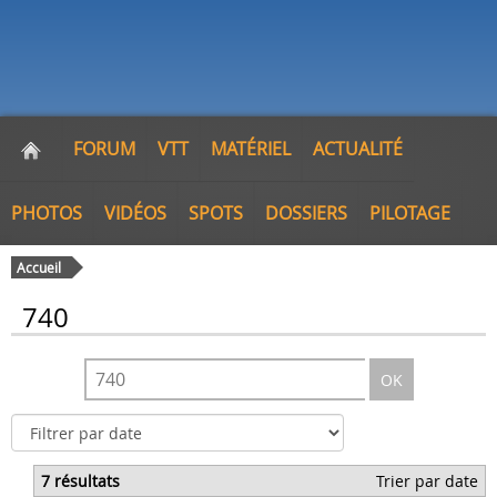
FORUM
VTT
MATÉRIEL
ACTUALITÉ
PHOTOS
VIDÉOS
SPOTS
DOSSIERS
PILOTAGE
Accueil
740
OK
7 résultats
Trier par date