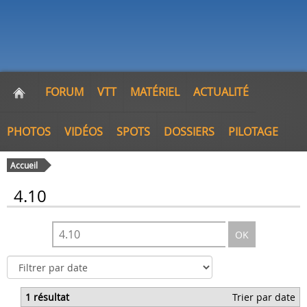
FORUM
VTT
MATÉRIEL
ACTUALITÉ
PHOTOS
VIDÉOS
SPOTS
DOSSIERS
PILOTAGE
Accueil
4.10
OK
1 résultat
Trier par date