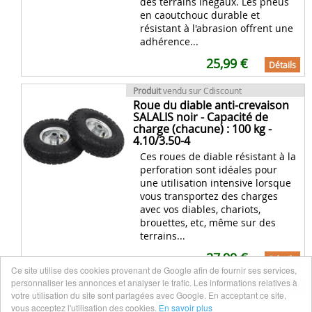
des terrains inégaux. Les pneus
en caoutchouc durable et
résistant à l'abrasion offrent une
adhérence...
25,99 €
Détails
Produit
vendu sur Cdiscount
Roue du diable anti-crevaison
SALALIS noir - Capacité de
charge (chacune) : 100 kg -
4.10/3.50-4
Ces roues de diable résistant à la
perforation sont idéales pour
une utilisation intensive lorsque
vous transportez des charges
avec vos diables, chariots,
brouettes, etc, même sur des
terrains...
27,99 €
Détails
Ce site utilise des cookies provenant de Google afin de fournir ses services,
personnaliser les annonces et analyser le trafic. Les informations relatives à
VTT
publié le 19 septembre 2014 à 10:45
votre utilisation du site sont partagées avec Google. En acceptant ce site,
Haibike Rookie 4.10 2015
vous acceptez l'utilisation des cookies.
En savoir plus