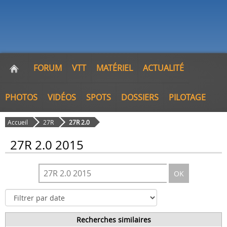
FORUM
VTT
MATÉRIEL
ACTUALITÉ
PHOTOS
VIDÉOS
SPOTS
DOSSIERS
PILOTAGE
Accueil
27R
27R 2.0
27R 2.0 2015
OK
Recherches similaires