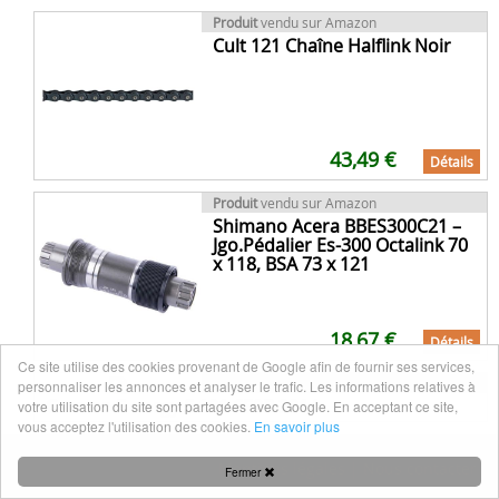
Produit
vendu sur Amazon
Cult 121 Chaîne Halflink Noir
43,49 €
Détails
Produit
vendu sur Amazon
Shimano Acera BBES300C21 –
Jgo.Pédalier Es-300 Octalink 70
x 118, BSA 73 x 121
18,67 €
Détails
Ce site utilise des cookies provenant de Google afin de fournir ses services,
VTT
publié le 20 août 2014 à 16:18
personnaliser les annonces et analyser le trafic. Les informations relatives à
Carraro E-nergy S 121 650B 2014
votre utilisation du site sont partagées avec Google. En acceptant ce site,
vous acceptez l'utilisation des cookies.
En savoir plus
Mentions légales
|
Nous contacter
Fermer