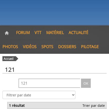
FORUM
VTT
MATÉRIEL
ACTUALITÉ
PHOTOS
VIDÉOS
SPOTS
DOSSIERS
PILOTAGE
Accueil
121
OK
1 résultat
Trier par date